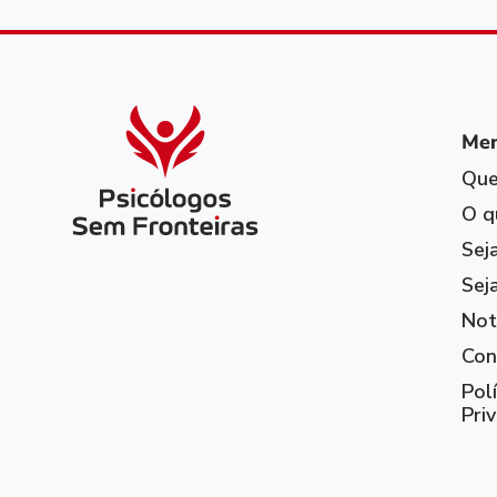
Me
Qu
O q
Sej
Sej
Not
Con
Polí
Pri