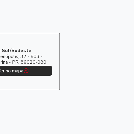
o Sul/Sudeste
enópolis, 32 - 503 -
drina - PR, 86020-080
er no mapa