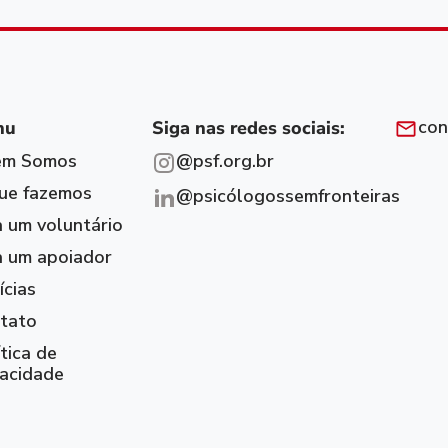
con
nu
Siga nas redes sociais:
em Somos
@psf.org.br
ue fazemos
@psicólogossemfronteiras
a um voluntário
a um apoiador
ícias
tato
tica de
vacidade