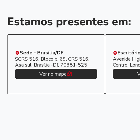
Estamos presentes em:
Sede - Brasília/DF
Escritóri
SCRS 516, Bloco b, 69, CRS 516,
Avenida Higi
Asa sul, Brasília -Df, 70381-525
Centro, Lon
Ver no mapa
V