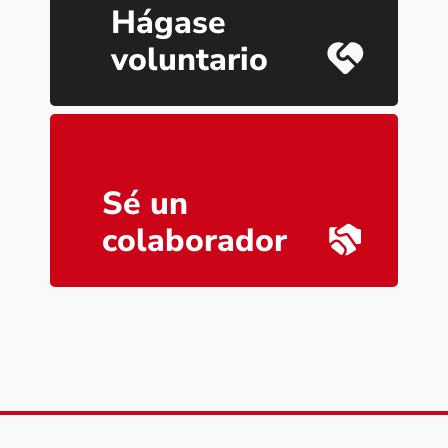
Hágase
voluntario
Sé un
colaborador